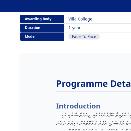
Villa College
Awarding Body
1-year
Duration
Face To Face
Mode
Programme Detai
Introduction
ގެންފައިވާ ބޭފުޅުންކަމުގައި ވީނަމަވެސް އެކި އެކި
ަނޑު މަޤްޞަދަކީ އެފަދަ ފަރާތްތަކަށް ކުރިއަށް ދެވޭނެ