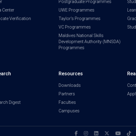
er
Postgraduate Programmes
Stud
a Center
UWE Programmes
Lear
ficate Verification
Taylor's Programmes
Grad
VC Programmes
Stu
Maldives National Skills
Development Authority (MNSDA)
Programmes
earch
Resources
Rea
Downloads
Cont
Partners
Appl
arch Digest
Faculties
Campuses