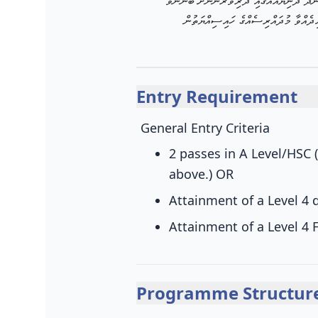
ުންދާ ދުނިޔެއެއްގައި ދަރިވަރުންނަށް ބޭނުންވާ
އިދެއްވާ މުދައްރިސެއްގެ ހައިސިއްޔަތުން
Entry Requirement
General Entry Criteria
2 passes in A Level/HSC 
above.)
OR
Attainment of a Level 4 q
Attainment of a Level 4
Programme Structur