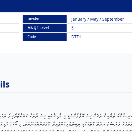
January / May / September
Intake
5
MNQF Level
DTDL
Code
ls
ްރިސުންގެ ތެރެއިން ވަރަށް ގިނަ ބޭފުޅުންނަކީ މި ދާއިރާގައި ގިނަ ދުވަހު ހަރަކާތްތެރިވެ ވަޑައި
ުމުގެ ފުރުޞަތު އެދެވޭ ގޮތެއްގައި ލިބިވަޑައިގެންފައިވާ ބޭފުޅުންނެއްނޫނެވެ. މި ކޯހުގެ މައިގ