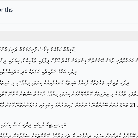
onths
-ކާމިޔާބު ކަމާއެކު މިކޯސް ފުރިހަމަކުރާ ދަރިވަރުންނަށް ތިރީގައި ބަޔާންކުރާ ކަންކަން ޙާޞިލު ވާނެއެވެ.
 ހަރަކާތްތެރި ވުމަށް ބޭނުންވާނޭ މިންވަރަށް މާއްދާ އޮޅުން ފިލާފައި ވުމާއިއެކު، ކިޔަވައި ދިނުމ
ދިވެހި ބަހުގެ ޤަވާއިދާއި ހަމަތައް އަދި އަދަބިއްޔާތާއި
ދިވެހި ތާރީޚާއި ޘަޤާފަތުގެ މުހިއްމު ބައިތައް އެނގުމާއިއެކު ކިޔަވައިދިނުމުގައި މި ބައިތައ
ފިލާފައި ވުމާއެކު މި ތިއަރީތައް ބޭނުންކޮށްގެން ކިޔަވައިދިނުމުގެ މާހައުލު ބައްޓަން ކުރާނޭ ގޮތާ
އައި.ސީ.ޓީގެ އެހީގައި ދިވެހި ބަސް ކިޔަވައިދ