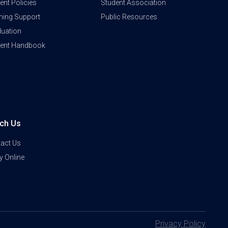
ent Policies
Student Association
ning Support
Public Resources
uation
dent Handbook
ch Us
act Us
y Online
Privacy Policy