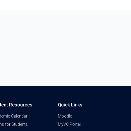
dent Resources
Quick Links
demic Calendar
Moodle
s for Students
MyVC Portal