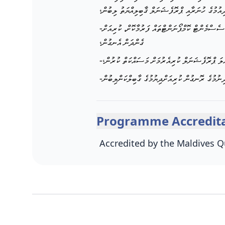
ިއުމުގެ ހުނަރާއި ޕްރޮފެޝަނަލް ޤާބިލިއްޔަތު ލިބުން؛
-ޤައުމީ މަންހަޖުގައި ކަނޑައެޅިގައިވާ ލަނޑުދަނޑިތައް ދެނެގަނެ، މާއްދާގެ މަޤްޞަދު ތަކާއި، ސަކްސެސް ކްރައިޓީރިއާ ތަކަށް ރިއާޔަތްކޮށް އެސެސްމެންޓް ކޮމްޕޯނަންޓްތައް ފަރުމާކޮށް، ކުރިއަށް
ގެންދަން އެނގުން؛
-ްލަ ޕްރޮފެޝަނަލް ކުރިއެރުމަށް މަސައްކަތް ކުރުން؛
Programme Accredita
Accredited by the Maldives Qu