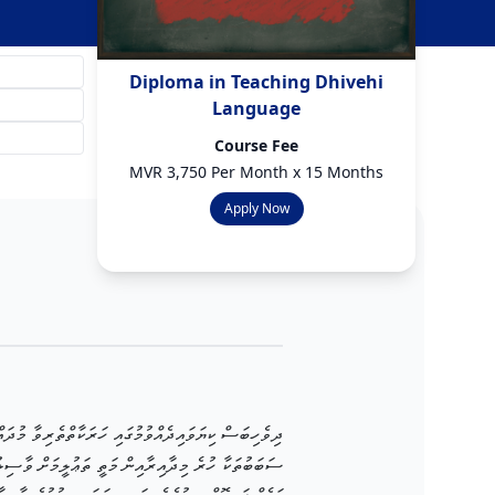
Diploma in Teaching Dhivehi
Language
Course Fee
MVR 3,750 Per Month x 15 Months
Apply Now
ދިވެހިބަސް ކިޔަވައިދެއްވުމުގައި ހަރަކާތްތެރިވާ މުދައ
ސަބަބުތަކާ ހުރެ މިދާއިރާއިން މަތީ ތަޢުލީމަށް ވާސިލުވ