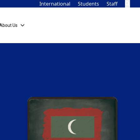
International
Students
Staff
About Us