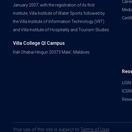
Care
January 2007, with the registration of its first
Medi
institute, Villa Institute of Water Sports followed by
Certi
the Villa Institute of Information Technology (VIIT)
and Villa Institute of Hospitality and Tourism Studies.
Villa College QI Campus
Rah Dhebai Hingun 20373 Male', Maldives
Res
IJSRI
ICSRI
Rese
Your use of this site is subject to
Terms of User