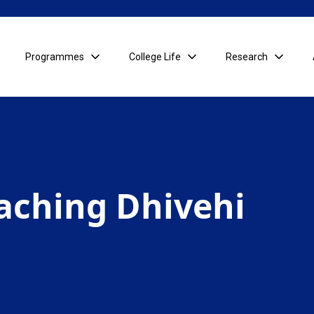
Programmes
College Life
Research
aching Dhivehi