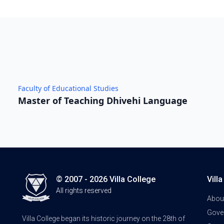
Faculty of Educational Studies
Master of Teaching Dhivehi Language
© 2007 - 2026 Villa College
Vill
All rights reserved
Abou
Gove
Villa College began its historic journey on the 28th of