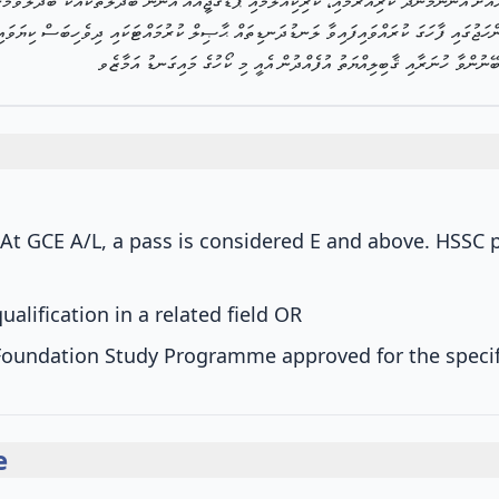
ާއަށް އަންނަމުންދާ ކުރިއެރުމާއި، ކަރިކިއުލަމާއި ޕެޑަގޮޖީއައް އަންނަ ބަދަލުތަކާއެކު ބަދަލުވަމ
ަންހަޖުގައި ފާހަގަ ކުރައްވައިފައިވާ ލަނޑުދަނޑިތައް ޙާޞިލް ކުރުމައްޓަކައި ދިވެހިބަސް ކިޔަވަ
ބޭނުންވާ ހުނަރާއި ޤާބިލިއްޔަތު އުފެއްދުން އެއީ މި ކޯހުގެ މައިގަނޑު އަމާޒެވ
(At GCE A/L, a pass is considered E and above. HSSC 
ualification in a related field
OR
 Foundation Study Programme approved for the spec
e