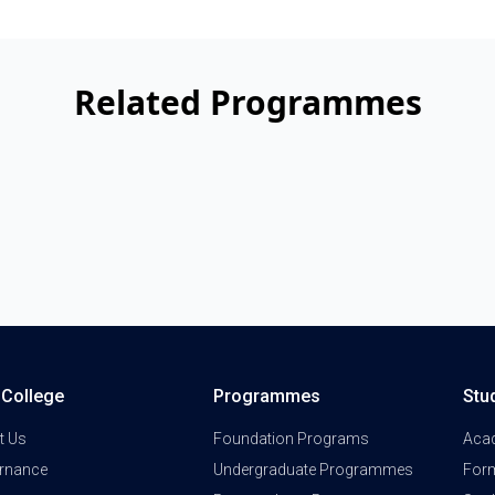
Related Programmes
a College
Programmes
Stu
t Us
Foundation Programs
Aca
rnance
Undergraduate Programmes
Form