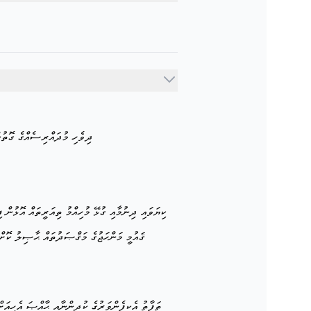
ދިވެހި މުދައްރިސެއްގެ ގޮތުން
ކިޔަވައި ދިނުމާއި ގުޅޭ މުހިއްމު ތިއަރީތައް އޮޅުން 