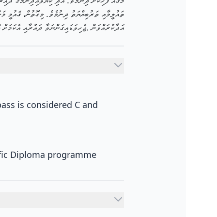
މަގެއް ފަހިކޮށް ދިނުމެވެ. އަދި ކިޔަވައިދިނުމުގެ ދާއިރ
ތައުލީމާއި ތަރުބިއްޔަތު ދިނުމެވެ. މިގޮތުން، ޤައުމީ މ
އަދާކުރައްވަން .ޖެހިވަޑައިގަންނަވާ ދައުރާއި އެކަމަށް 
pass is considered C and
ific Diploma programme