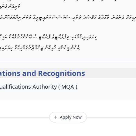
ކުރިއަށް ގެންދ
ކިޔަވައިދިނުމުގައި ރިފްލެކްޓިވް ޕްރެކްޓިސް ބޭނުންކުރުމާއެކު އަމިއ
-އެހެން މީހުނާއި ގުޅިގެން ޒިންމާދާރުކަމާއިއެކު ކިޔަވައިދިނުމުގެ ރޮނގުން ކުރިއަށްދިޔުމުގެ ގާބިލްކަންލިބުން.
tions and Recognitions
alifications Authority ( MQA )
Apply Now