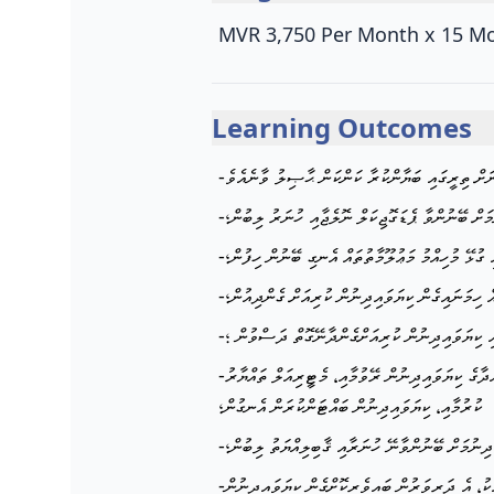
MVR 3,750 Per Month x 15 M
Learning Outcomes
-ަށް ބޭނުންވާ ޕެޑަގޮޖިކަލް ނޮލެޖާއި ހުނަރު ލިބުން؛
- ގުޅޭ މުހިއްމު މަޢުލޫމާތުތައް އެނގި ބޭނުން ހިފުން؛
-ް ހިމަނައިގެން ކިޔަވައިދިނުން ކުރިއަށް ގެންދިއުން؛
-އި ކިޔަވައިދިނުން ކުރިއަށްގެންދާނޭގޮތް ދަސްވުން ؛
-ޤައުމީ މަންހަޖުގެ މަޤްޞަދުތައް ޙާޞިލު ކޮށް 21 ވަނަޤަރުނަށް ބޭނުންވާނޭ ހުނަރުތައް ދަރިވަރުންގެ ކިބައިގައި އަށަގެންނެވޭނޭ ގޮތަށް މާއްދާގެ ކިޔަވައިދިނުން ރޭވުމާއި، މެޓީރިއަލް ތައްޔާރު
ކުރުމާއި، ކިޔަވައިދިނުން ބައްޓަންކުރަން އެނގުން؛
-ިނުމަށް ބޭނުންވާނޭ ހުނަރާއި ޤާބިލިއްޔަތު ލިބުން؛
-ތަފާތު އެކިފެންވަރުގެ ކުދިންނާއި ޙާއްޞަ އެހީއަށް ބޭނުންވާ ކުދިންނަށް ކިޔަވައި ދިނުމުގައި އެ ދަރިވަރުންގެ ބޭނުންތަކަށް ސަމާލުކަން ދިނުމާއެކު، އެ ދަރިވަރުން ބައިވެރިކޮށްގެން ކިޔަވައިދިނުން