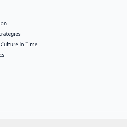
ion
trategies
Culture in Time
cs